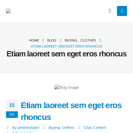
HOME
BLOG
BUYING
,
CLOTHES
ETIAM LAOREET SEM EGET EROS RHONCUS
Etiam laoreet sem eget eros rhoncus
Etiam laoreet sem eget eros
15
Jul
rhoncus
By
administrador
Buying
,
Clothes
Chat
,
Content