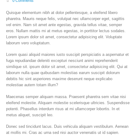
0 Comments
Quisque elementum nibh at dolor pellentesque, a eleifend libero
pharetra. Mauris neque felis, volutpat nec ullamcorper eget, sagittis
vel enim. Nam sit amet ante egestas, gravida tellus vitae, semper
eros. Nullam mattis mi at metus egestas, in porttitor lectus sodales.
Lorem ipsum dolor sit amet, consectetur adipisicing elit. Voluptate
laborum vero voluptatum.
Lorem quasi aliquid maiores iusto suscipit perspiciatis a aspernatur et
fuga repudiandae deleniti excepturi nesciunt animi reprehenderit
similique sit. ipsum dolor sit amet, consectetur adipisicing elit. Qui at
laborum nulla quae quibusdam molestias earum suscipit dolorum
debitis hic sint asperiores maxime deserunt neque explicabo
molestiae autem totam illum?
Maecenas semper aliquam massa. Praesent pharetra sem vitae nisi
eleifend molestie. Aliquam molestie scelerisque ultricies. Suspendisse
potenti. Phasellus interdum risus at mi ullamcorper lobortis. In et
metus aliquet, suscipit leo.
Donec sed tincidunt lacus. Duis vehicula aliquam vestibulum. Aenean
at mollis mi. Cras ac urna sed nisi auctor venenatis ut id sapien.